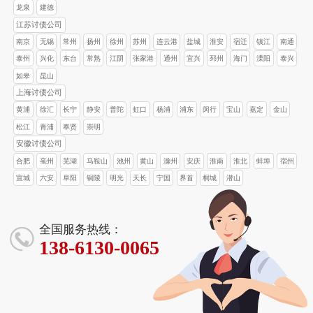
龙泉
建德
江苏讨债公司
南京
无锡
常州
扬州
徐州
苏州
连云港
盐城
淮安
宿迁
镇江
南通
泰州
兴化
东台
常熟
江阴
张家港
通州
宜兴
邳州
海门
溧阳
泰兴
如皋
昆山
上海讨债公司
黄浦
徐汇
长宁
静安
普陀
虹口
杨浦
浦东
闵行
宝山
嘉定
金山
松江
青浦
奉贤
崇明
安徽讨债公司
合肥
亳州
芜湖
马鞍山
池州
黄山
滁州
安庆
淮南
淮北
蚌埠
宿州
宣城
六安
阜阳
铜陵
明光
天长
宁国
界首
桐城
潜山
全国服务热线：
138-6130-0065