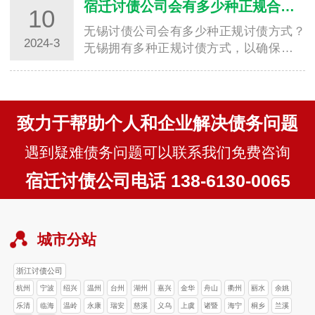
宿迁讨债公司会有多少种正规合法要账方式？
10
无锡讨债公司会有多少种正规讨债方式？
2024-3
无锡拥有多种正规讨债方式，以确保债务
的催收过程合法、公平、高效。下面将介
绍无锡讨…
致力于帮助个人和企业解决债务问题
遇到疑难债务问题可以联系我们免费咨询
宿迁讨债公司电话 138-6130-0065
城市分站
浙江讨债公司
杭州
宁波
绍兴
温州
台州
湖州
嘉兴
金华
舟山
衢州
丽水
余姚
乐清
临海
温岭
永康
瑞安
慈溪
义乌
上虞
诸暨
海宁
桐乡
兰溪