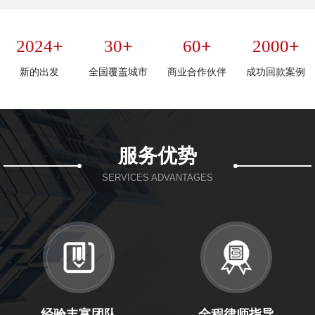
+
+
+
+
2024
30
60
2000
新的出发
全国覆盖城市
商业合作伙伴
成功回款案例
服务优势
SERVICES ADVANTAGES
经验丰富团队
全程律师指导