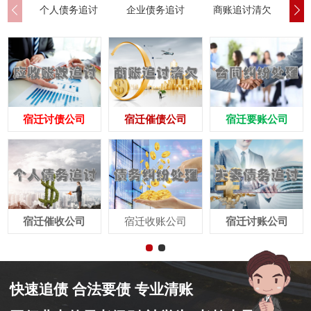
个人债务追讨
企业债务追讨
商账追讨清欠
应
宿迁讨债公司
宿迁催债公司
宿迁要账公司
宿迁催收公司
宿迁收账公司
宿迁讨账公司
快速追债 合法要债 专业清账