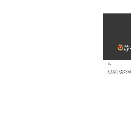
苏
link:
无锡讨债公